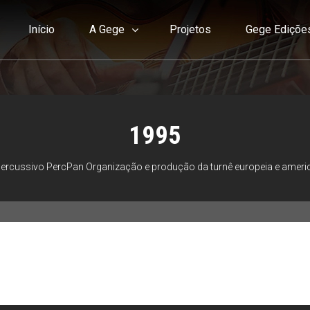
Início
A Gege
Projetos
Gege Ediçõe
1995
 percussivo PercPan Organização e produção da turnê europeia e americ
do evento percussivo PercPan
ução da turnê europeia e americana “Gilberto Gil Unplugged”