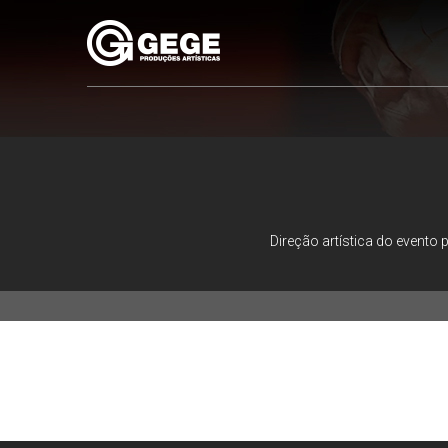
Pular
para
o
conteúdo
Direção artística do evento
Direção artística 
Organização e prod