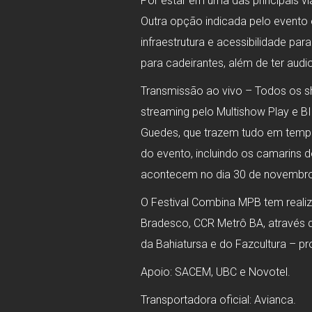
Por estar em uma das principais v
Outra opção indicada pelo evento é
infraestrutura e acessibilidade pa
para cadeirantes, além de ter audio
Transmissão ao vivo – Todos os 
streaming pelo Multishow Play e B
Guedes, que trazem tudo em tempo 
do evento, incluindo os camarins 
acontecem no dia 30 de novembr
O Festival Combina MPB tem reali
Bradesco, CCR Metrô BA, através da
da Bahiatursa e do Fazcultura – p
Apoio: SACEM, UBC e Novotel.
Transportadora oficial: Avianca.