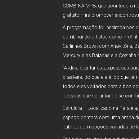
COMBINA MPB, que acontecerá no es
gratuito – irá promover encontro
A programação foi inspirada nos di
combinando artistas como Pretinho
Carlinhos Brown com Anavitória, 
Mercury e as Baianas e a Cozinha M
“A ideia é juntar estas pessoas pa
brasileira; do que ela é, do que 
todos eles voltados para a boa c
pessoas que se juntam e se combina
Estrutura – Localizado na Paralel
espaço contará com uma praça de a
público com opções variadas de la