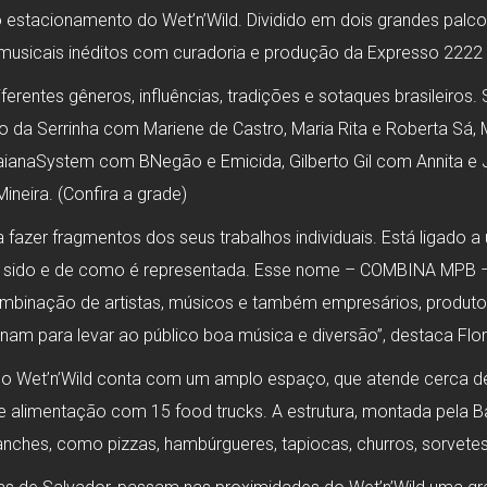
tacionamento do Wet’n’Wild. Dividido em dois grandes palcos,
s musicais inéditos com curadoria e produção da Expresso 2222
ferentes gêneros, influências, tradições e sotaques brasileiros
 da Serrinha com Mariene de Castro, Maria Rita e Roberta Sá, M
BaianaSystem com BNegão e Emicida, Gilberto Gil com Annita e
ineira. (Confira a grade)
ra fazer fragmentos dos seus trabalhos individuais. Está ligado 
tem sido e de como é representada. Esse nome – COMBINA MPB –
ombinação de artistas, músicos e também empresários, produto
m para levar ao público boa música e diversão”, destaca Flora G
a, o Wet’n’Wild conta com um amplo espaço, que atende cerca d
limentação com 15 food trucks. A estrutura, montada pela Bah
nches, como pizzas, hambúrgueres, tapiocas, churros, sorvetes