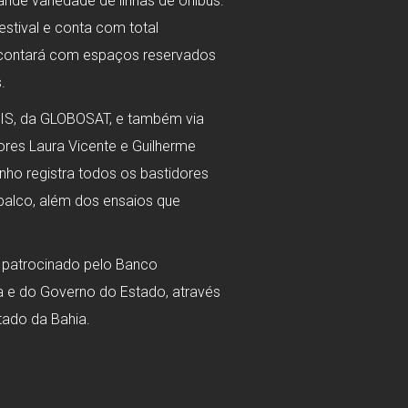
nde variedade de linhas de ônibus.
estival e conta com total
bém contará com espaços reservados
.
BIS, da GLOBOSAT, e também via
ores Laura Vicente e Guilherme
nho registra todos os bastidores
 palco, além dos ensaios que
e patrocinado pelo Banco
ra e do Governo do Estado, através
tado da Bahia.