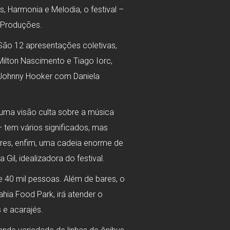
 Harmonia e Melodia, o festival –
 Produções.
. São 12 apresentações coletivas,
ilton Nascimento e Tiago Iorc,
 Johnny Hooker com Daniela
a uma visão culta sobre a música
 tem vários significados, mas
res, enfim, uma cadeia enorme de
il, idealizadora do festival.
e 40 mil pessoas. Além de bares, o
ia Food Park, irá atender o
 e acarajés.