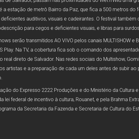
ias de Salvador, passam nas proximidades do Wet’n’Wild uma gra
 a estação de metrô Bairro da Paz, que fica a 500 metros do f
ra deficientes auditivos, visuais e cadeirantes. O festival tam
descrição para cegos e deficientes visuais, e libras para surdos
shows serão transmitidos AO VIVO pelos canais MULTISHOW e 
IS Play. Na TV, a cobertura fica sob o comando dos apresentad
real direto de Salvador. Nas redes sociais do Multishow, Gomi
dos artistas e a preparação de cada um deles antes de subir ao
o.
zação do Expresso 2222 Produções e do Ministério da Cultura 
 lei federal de incentivo à cultura, Rouanet, e pela Brahma Ext
rograma da Secretaria da Fazenda e Secretaria de Cultura do Es