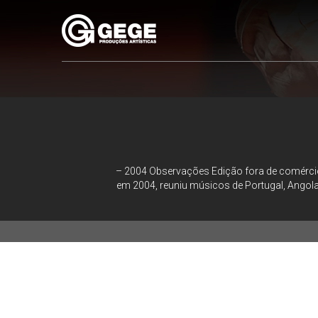
Pular
para
o
conteúdo
– 2004 Observações Edição fora de comérci
em 2004, reuniu músicos de Portugal, Angola, 
– 2004
Observações