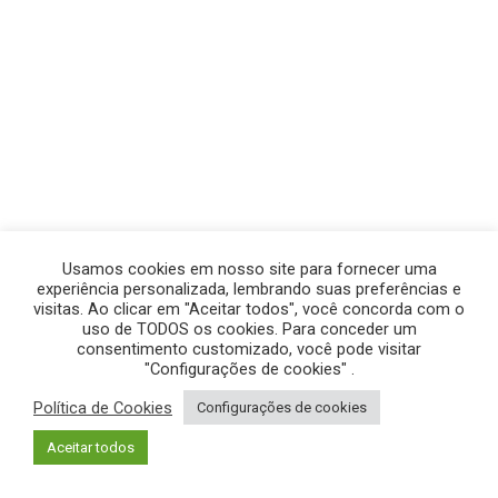
Usamos cookies em nosso site para fornecer uma
experiência personalizada, lembrando suas preferências e
visitas. Ao clicar em "Aceitar todos", você concorda com o
uso de TODOS os cookies. Para conceder um
consentimento customizado, você pode visitar
"Configurações de cookies" .
Política de Cookies
Configurações de cookies
© GEGE PRODUÇÕES – TODOS OS DIREITOS RESERVADOS.
Aceitar todos
POLÍTICA DE PRIVACIDADE
|
POLÍTICA DE COOKIES