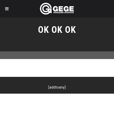
Pular
para
OK OK OK
o
conteúdo
[addtoany]