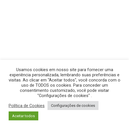
Usamos cookies em nosso site para fornecer uma
experiência personalizada, lembrando suas preferências e
visitas. Ao clicar em "Aceitar todos", você concorda com o
uso de TODOS os cookies. Para conceder um
consentimento customizado, você pode visitar
"Configurações de cookies" .
Política de Cookies
Configurações de cookies
© GEGE PRODUÇÕES – TODOS OS DIREITOS RESERVADOS.
Aceitar todos
POLÍTICA DE PRIVACIDADE
|
POLÍTICA DE COOKIES