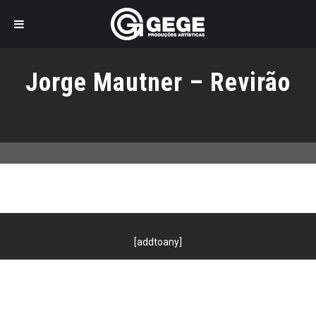
Pular
para
Jorge Mautner – Revirão
o
conteúdo
[addtoany]