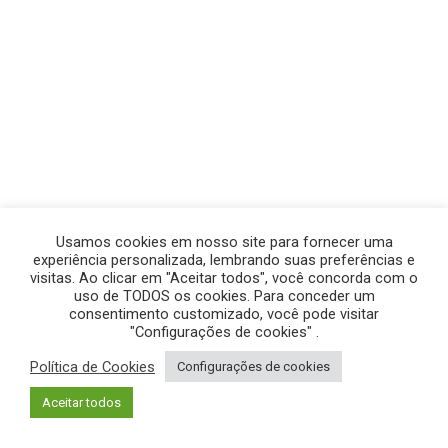
Usamos cookies em nosso site para fornecer uma
experiência personalizada, lembrando suas preferências e
visitas. Ao clicar em "Aceitar todos", você concorda com o
uso de TODOS os cookies. Para conceder um
consentimento customizado, você pode visitar
"Configurações de cookies" .
Política de Cookies
Configurações de cookies
© GEGE PRODUÇÕES – TODOS OS DIREITOS RESERVADOS.
Aceitar todos
POLÍTICA DE PRIVACIDADE
|
POLÍTICA DE COOKIES