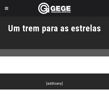
Pular
para
Um trem para as estrelas
o
conteúdo
[addtoany]