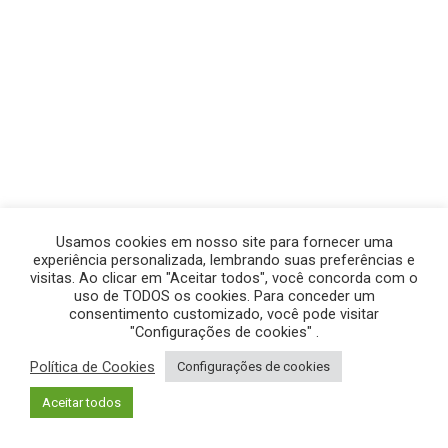
Usamos cookies em nosso site para fornecer uma
experiência personalizada, lembrando suas preferências e
visitas. Ao clicar em "Aceitar todos", você concorda com o
uso de TODOS os cookies. Para conceder um
consentimento customizado, você pode visitar
"Configurações de cookies" .
Política de Cookies
Configurações de cookies
© GEGE PRODUÇÕES – TODOS OS DIREITOS RESERVADOS.
Aceitar todos
POLÍTICA DE PRIVACIDADE
|
POLÍTICA DE COOKIES