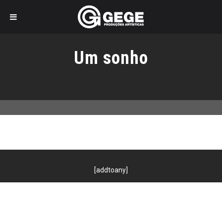
Pular
para
Um sonho
o
conteúdo
[addtoany]