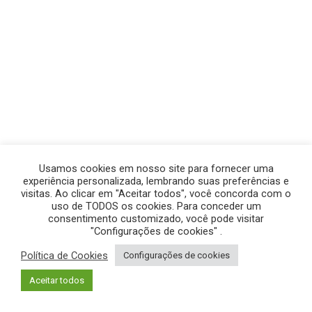
Usamos cookies em nosso site para fornecer uma
experiência personalizada, lembrando suas preferências e
visitas. Ao clicar em "Aceitar todos", você concorda com o
uso de TODOS os cookies. Para conceder um
consentimento customizado, você pode visitar
"Configurações de cookies" .
Política de Cookies
Configurações de cookies
© GEGE PRODUÇÕES – TODOS OS DIREITOS RESERVADOS.
Aceitar todos
POLÍTICA DE PRIVACIDADE
|
POLÍTICA DE COOKIES