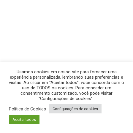
Usamos cookies em nosso site para fornecer uma
experiência personalizada, lembrando suas preferências e
visitas. Ao clicar em "Aceitar todos", você concorda com o
uso de TODOS os cookies. Para conceder um
consentimento customizado, você pode visitar
"Configurações de cookies" .
Política de Cookies
Configurações de cookies
© GEGE PRODUÇÕES – TODOS OS DIREITOS RESERVADOS.
Aceitar todos
POLÍTICA DE PRIVACIDADE
|
POLÍTICA DE COOKIES