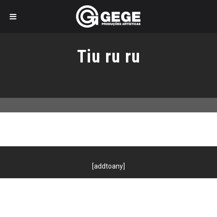
Pular
para
Tiu ru ru
o
conteúdo
[addtoany]