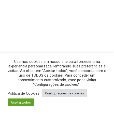
Usamos cookies em nosso site para fornecer uma
experiência personalizada, lembrando suas preferências e
visitas. Ao clicar em "Aceitar todos", você concorda com o
uso de TODOS os cookies. Para conceder um
consentimento customizado, você pode visitar
"Configurações de cookies" .
Política de Cookies
Configurações de cookies
© GEGE PRODUÇÕES – TODOS OS DIREITOS RESERVADOS.
Aceitar todos
POLÍTICA DE PRIVACIDADE
|
POLÍTICA DE COOKIES