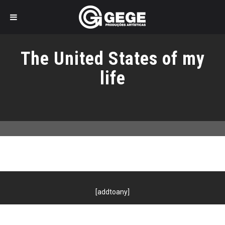
Pular
para
The United States of my
o
conteúdo
life
[addtoany]