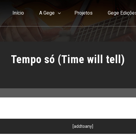
Início
A Gege
Projetos
Gege Ediçõe
Tempo só (Time will tell)
[addtoany]