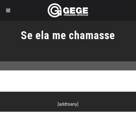
Pular
para
Se ela me chamasse
o
conteúdo
[addtoany]