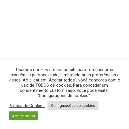
Usamos cookies em nosso site para fornecer uma
experiência personalizada, lembrando suas preferências e
visitas. Ao clicar em "Aceitar todos", você concorda com o
uso de TODOS os cookies. Para conceder um
consentimento customizado, você pode visitar
"Configurações de cookies" .
Política de Cookies
Configurações de cookies
© GEGE PRODUÇÕES – TODOS OS DIREITOS RESERVADOS.
Aceitar todos
POLÍTICA DE PRIVACIDADE
|
POLÍTICA DE COOKIES