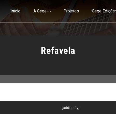
Início
A Gege
Projetos
Gege Ediçõe
Refavela
[addtoany]