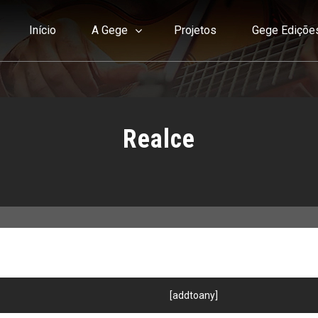
Início
A Gege
Projetos
Gege Ediçõe
Realce
[addtoany]