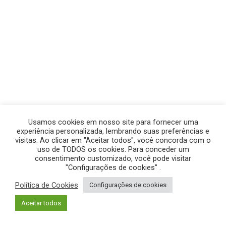
Usamos cookies em nosso site para fornecer uma
experiência personalizada, lembrando suas preferências e
visitas. Ao clicar em "Aceitar todos", você concorda com o
uso de TODOS os cookies. Para conceder um
consentimento customizado, você pode visitar
"Configurações de cookies" .
Política de Cookies
Configurações de cookies
© GEGE PRODUÇÕES – TODOS OS DIREITOS RESERVADOS.
Aceitar todos
POLÍTICA DE PRIVACIDADE
|
POLÍTICA DE COOKIES