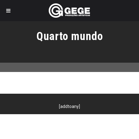
Pular
para
Quarto mundo
o
conteúdo
[addtoany]