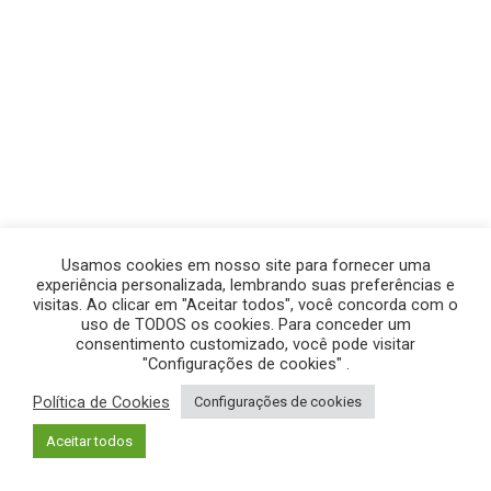
Usamos cookies em nosso site para fornecer uma
experiência personalizada, lembrando suas preferências e
visitas. Ao clicar em "Aceitar todos", você concorda com o
uso de TODOS os cookies. Para conceder um
consentimento customizado, você pode visitar
"Configurações de cookies" .
Política de Cookies
Configurações de cookies
© GEGE PRODUÇÕES – TODOS OS DIREITOS RESERVADOS.
Aceitar todos
POLÍTICA DE PRIVACIDADE
|
POLÍTICA DE COOKIES