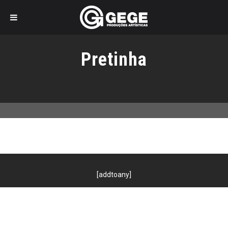
Pular
para
Pretinha
o
conteúdo
[addtoany]