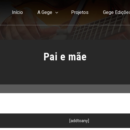
Início
A Gege
Projetos
Gege Ediçõe
Pai e mãe
[addtoany]