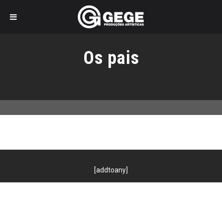
Pular
para
Os pais
o
conteúdo
[addtoany]