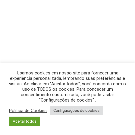
Usamos cookies em nosso site para fornecer uma
experiência personalizada, lembrando suas preferências e
visitas. Ao clicar em "Aceitar todos", você concorda com o
uso de TODOS os cookies. Para conceder um
consentimento customizado, você pode visitar
"Configurações de cookies" .
Política de Cookies
Configurações de cookies
© GEGE PRODUÇÕES – TODOS OS DIREITOS RESERVADOS.
Aceitar todos
POLÍTICA DE PRIVACIDADE
|
POLÍTICA DE COOKIES