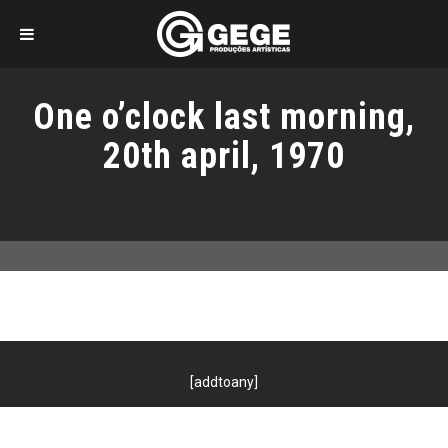
Pular
para
One o’clock last morning,
o
conteúdo
20th april, 1970
[addtoany]