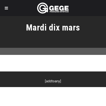
Pular
para
Mardi dix mars
o
conteúdo
[addtoany]