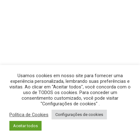
Usamos cookies em nosso site para fornecer uma
experiência personalizada, lembrando suas preferências e
visitas. Ao clicar em "Aceitar todos", você concorda com o
uso de TODOS os cookies. Para conceder um
consentimento customizado, você pode visitar
"Configurações de cookies" .
Política de Cookies
Configurações de cookies
© GEGE PRODUÇÕES – TODOS OS DIREITOS RESERVADOS.
Aceitar todos
POLÍTICA DE PRIVACIDADE
|
POLÍTICA DE COOKIES