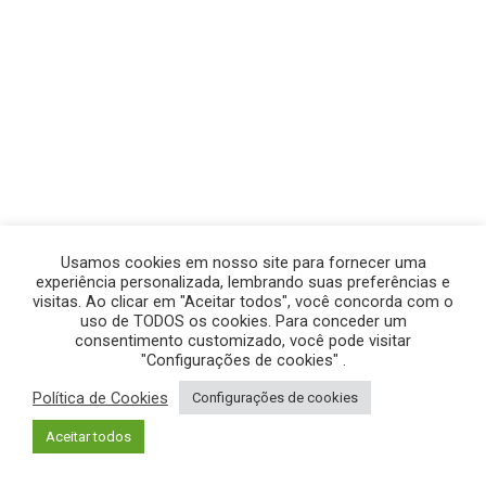
Usamos cookies em nosso site para fornecer uma
experiência personalizada, lembrando suas preferências e
visitas. Ao clicar em "Aceitar todos", você concorda com o
uso de TODOS os cookies. Para conceder um
consentimento customizado, você pode visitar
"Configurações de cookies" .
Política de Cookies
Configurações de cookies
© GEGE PRODUÇÕES – TODOS OS DIREITOS RESERVADOS.
Aceitar todos
POLÍTICA DE PRIVACIDADE
|
POLÍTICA DE COOKIES