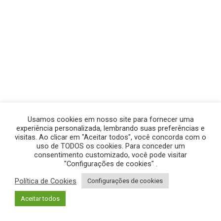
Usamos cookies em nosso site para fornecer uma
experiência personalizada, lembrando suas preferências e
visitas. Ao clicar em "Aceitar todos", você concorda com o
uso de TODOS os cookies. Para conceder um
consentimento customizado, você pode visitar
"Configurações de cookies" .
Política de Cookies
Configurações de cookies
© GEGE PRODUÇÕES – TODOS OS DIREITOS RESERVADOS.
Aceitar todos
POLÍTICA DE PRIVACIDADE
|
POLÍTICA DE COOKIES