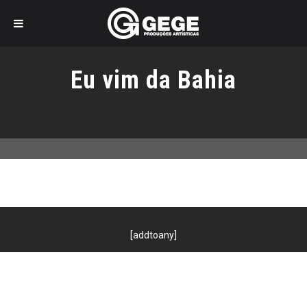
Pular
para
Eu vim da Bahia
o
conteúdo
[addtoany]