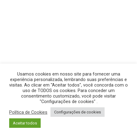
Usamos cookies em nosso site para fornecer uma
experiência personalizada, lembrando suas preferências e
visitas. Ao clicar em "Aceitar todos", você concorda com o
uso de TODOS os cookies. Para conceder um
consentimento customizado, você pode visitar
"Configurações de cookies" .
Política de Cookies
Configurações de cookies
© GEGE PRODUÇÕES – TODOS OS DIREITOS RESERVADOS.
Aceitar todos
POLÍTICA DE PRIVACIDADE
|
POLÍTICA DE COOKIES