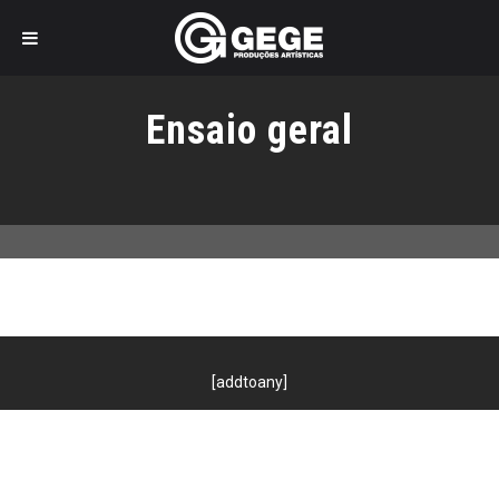
Pular
para
Ensaio geral
o
conteúdo
[addtoany]