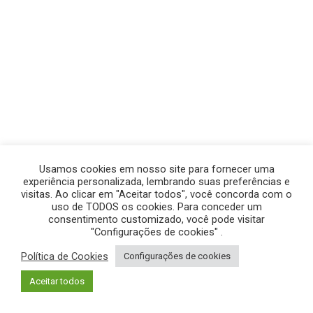
Usamos cookies em nosso site para fornecer uma
experiência personalizada, lembrando suas preferências e
visitas. Ao clicar em "Aceitar todos", você concorda com o
uso de TODOS os cookies. Para conceder um
consentimento customizado, você pode visitar
"Configurações de cookies" .
Política de Cookies
Configurações de cookies
© GEGE PRODUÇÕES – TODOS OS DIREITOS RESERVADOS.
Aceitar todos
POLÍTICA DE PRIVACIDADE
|
POLÍTICA DE COOKIES