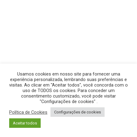
Usamos cookies em nosso site para fornecer uma
experiência personalizada, lembrando suas preferências e
visitas. Ao clicar em "Aceitar todos", você concorda com o
uso de TODOS os cookies. Para conceder um
consentimento customizado, você pode visitar
"Configurações de cookies" .
Política de Cookies
Configurações de cookies
© GEGE PRODUÇÕES – TODOS OS DIREITOS RESERVADOS.
Aceitar todos
POLÍTICA DE PRIVACIDADE
|
POLÍTICA DE COOKIES