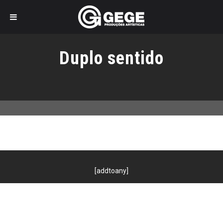
Pular
para
Duplo sentido
o
conteúdo
[addtoany]