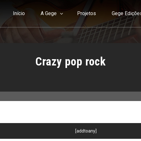
Início
A Gege
Projetos
Gege Ediçõe
Crazy pop rock
[addtoany]