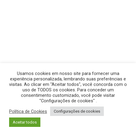
Usamos cookies em nosso site para fornecer uma
experiência personalizada, lembrando suas preferências e
visitas. Ao clicar em "Aceitar todos", você concorda com o
uso de TODOS os cookies. Para conceder um
consentimento customizado, você pode visitar
"Configurações de cookies" .
Política de Cookies
Configurações de cookies
© GEGE PRODUÇÕES – TODOS OS DIREITOS RESERVADOS.
Aceitar todos
POLÍTICA DE PRIVACIDADE
|
POLÍTICA DE COOKIES