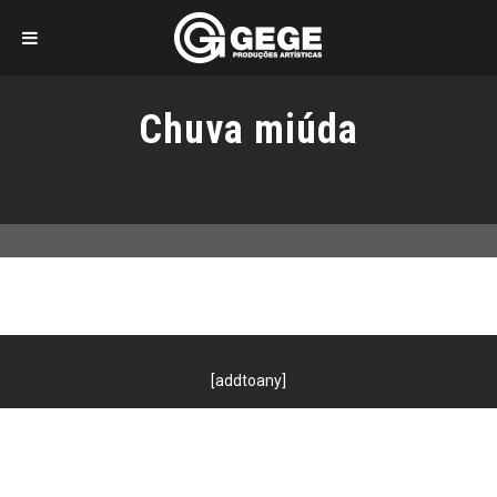
Pular
para
Chuva miúda
o
conteúdo
[addtoany]