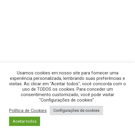
Usamos cookies em nosso site para fornecer uma
experiência personalizada, lembrando suas preferências e
visitas. Ao clicar em "Aceitar todos", você concorda com o
uso de TODOS os cookies. Para conceder um
consentimento customizado, você pode visitar
"Configurações de cookies" .
Política de Cookies
Configurações de cookies
© GEGE PRODUÇÕES – TODOS OS DIREITOS RESERVADOS.
Aceitar todos
POLÍTICA DE PRIVACIDADE
|
POLÍTICA DE COOKIES