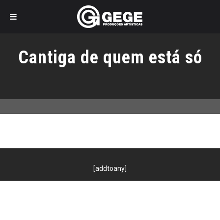
Pular
para
Cantiga de quem está só
o
conteúdo
[addtoany]