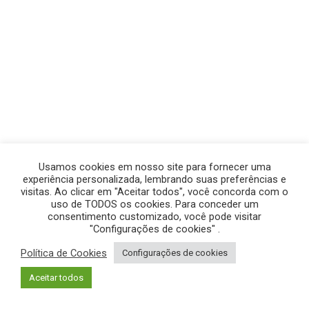
Usamos cookies em nosso site para fornecer uma
experiência personalizada, lembrando suas preferências e
visitas. Ao clicar em "Aceitar todos", você concorda com o
uso de TODOS os cookies. Para conceder um
consentimento customizado, você pode visitar
"Configurações de cookies" .
Política de Cookies
Configurações de cookies
© GEGE PRODUÇÕES – TODOS OS DIREITOS RESERVADOS.
Aceitar todos
POLÍTICA DE PRIVACIDADE
|
POLÍTICA DE COOKIES