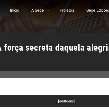
Início
A Gege
Projetos
Gege Ediçõe
A força secreta daquela alegri
[addtoany]